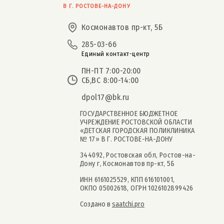
В Г. РОСТОВЕ-НА-ДОНУ
Космонавтов пр-кт, 5Б
285-03-66
Единый контакт-центр
ПН-ПТ 7:00-20:00
СБ,ВС 8:00-14:00
dpol17@bk.ru
ГОСУДАРСТВЕННОЕ БЮДЖЕТНОЕ
УЧРЕЖДЕНИЕ РОСТОВСКОЙ ОБЛАСТИ
«ДЕТСКАЯ ГОРОДСКАЯ ПОЛИКЛИНИКА
№ 17» В Г. РОСТОВЕ-НА-ДОНУ
344092, Ростовская обл, Ростов-на-
Дону г, Космонавтов пр-кт, 5Б
ИНН 6161025529, КПП 616101001,
ОКПО 05002618, ОГРН 1026102899426
Создано в
saatchi.pro