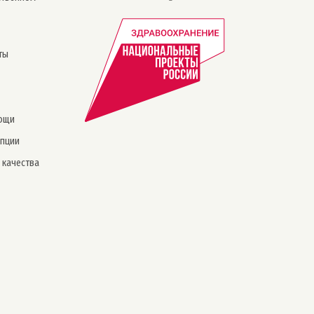
ты
ощи
упции
 качества