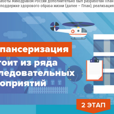
боты Минздравом России дополнительно был разработан План 
поддержке здорового образа жизни (далее – План), реализация 